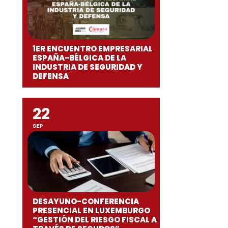
1ER ENCUENTRO EMPRESARIAL
ESPAÑA-BÉLGICA DE LA
INDUSTRIA DE SEGURIDAD Y
DEFENSA
22
SEP
DESAYUNO-CONFERENCIA
PRESENCIAL EN LUXEMBURGO
“GESTIÓN DEL RIESGO FISCAL A