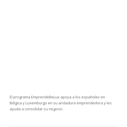
El programa EmprendeBeLux apoya a los españoles en
Bélgica y Luxemburgo en su andadura emprendedora y les
ayuda a consolidar su negocio.
El programa europeo DGVET tiene como objetivo desarrollar