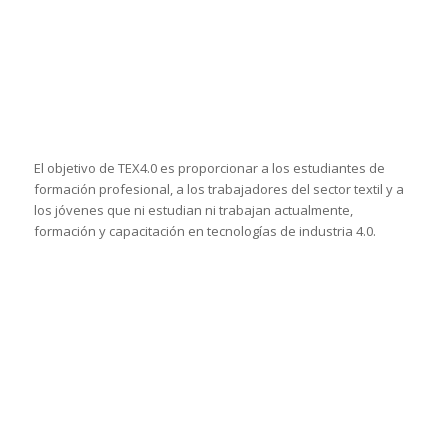
españolas a nivel local en Bélgica y Luxemburgo.
El programa europeo de intercambio internacional EYE ofrece
a los empresarios en fase inicial y a las personas con ideas
de negocio la oportunidad de aprender de empresarios
experimentados que dirigen pequeñas empresas en otros
países.