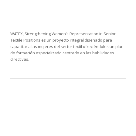
El programa Talento Joven Movilidad ofrece a las empresas
belgas y luxemburguesas la posibilidad de contratar a
jóvenes cualificados en busca de experiencia laboral en el
extranjero.
El programa Spain Means
Innovation es una iniciativa de la
Cámara para promover los
intereses comerciales y
empresariales de las empresas