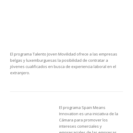
El programa europeo WLead
promueve la adquisición y mejora
de habilidades y competencias
profesionales y personales de
mujeres emprendedoras, empleadas y desempleadas que
buscan impulsar su carrera profesional.
El proyecto europeo SoftImprove proporciona a profesionales
y emprendedores los conocimientos de las habilidades
personales y sociales (soft skills) para aumentar su