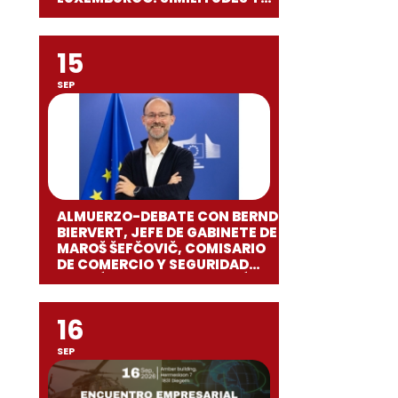
DIFERENCIAS”
15
SEP
ALMUERZO-DEBATE CON BERND
BIERVERT, JEFE DE GABINETE DE
MAROŠ ŠEFČOVIČ, COMISARIO
DE COMERCIO Y SEGURIDAD
ECONÓMICA EN LA COMISIÓN
EUROPEA
16
SEP