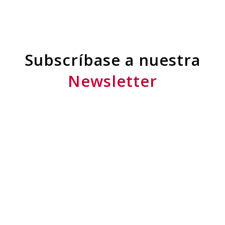
CONTACTO
Bélgica
Avenue des Arts 1-2,
1210, Bruselas, Bélgica
Tel. +32 2 517 17 40
info@e-camara.com
Luxemburgo
7 Avenue John F. Kennedy
L-1855, Luxemburgo
Tel. +352 661 404 399
luxemburgo@e-camara.com