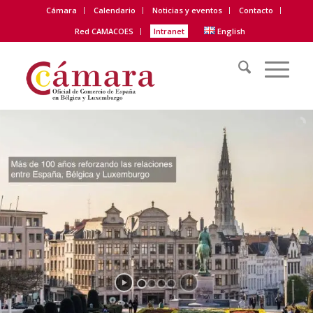
Cámara
Calendario
Noticias y eventos
Contacto
Red CAMACOES
Intranet
English