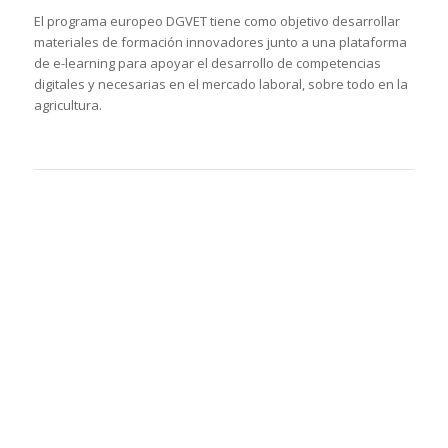
de formación especializado centrado en las habilidades
directivas.
El objetivo de TEX4.0 es proporcionar a los estudiantes de
formación profesional, a los trabajadores del sector textil y a
los jóvenes que ni estudian ni trabajan actualmente,
formación y capacitación en tecnologías de industria 4.0.