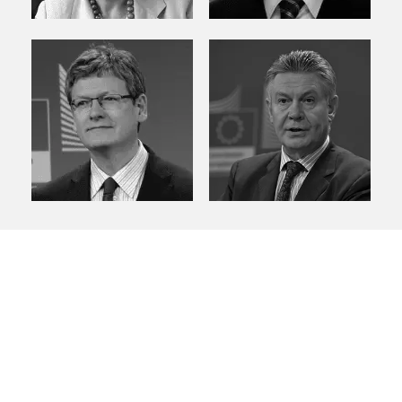
principal objetivo es el desarrollo del comercio y las
inversiones entre España, Bélgica y Luxemburgo. Ofrece a las
empresas una amplia gama de servicios comerciales y de
promoción, y facilita el networking empresarial entre sus
socios.
CÁMARA
CALENDARIO
CONTACTO
FEDECOM
FECECA
INTRANET
AVISO LEGAL
CONDICIONES GENERALES DE VENTA