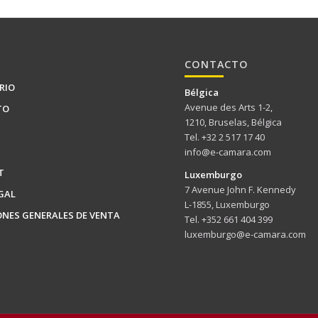
CONTACTO
RIO
Bélgica
Avenue des Arts 1-2,
TO
1210, Bruselas, Bélgica
Tel. +32 2 517 17 40
info@e-camara.com
T
Luxemburgo
7 Avenue John F. Kennedy
GAL
L-1855, Luxemburgo
ONES GENERALES DE VENTA
Tel. +352 661 404 399
luxemburgo@e-camara.com