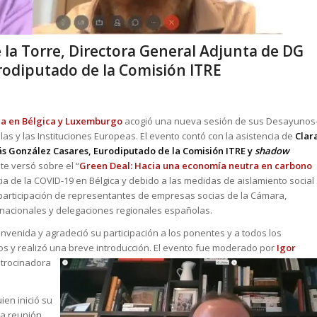
 la Torre, Directora General Adjunta de DG
rodiputado de la Comisión ITRE
ña en Bélgica y Luxemburgo
acogió una nueva sesión de sus Desayunos
 y las Instituciones Europeas. El evento contó con la asistencia de
Clar
ás González Casares, Eurodiputado de la Comisión ITRE y
shadow
e versó sobre el “
Green Deal: Hacia una economía neutra en carbono
a de la COVID-19 en Bélgica y debido a las medidas de aislamiento social
 participación de representantes de empresas socias de la Cámara,
nacionales y delegaciones regionales españolas.
ienvenida y agradeció su participación a los ponentes y a todos los
os y realizó una breve introducción. El evento fue moderado por
Igor
atrocinado
ra
uien inició su
ma reunión