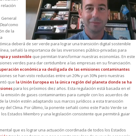
 relación
a General
Deal
como
ón de la
na
mica deberá de ser verde para lograr una transición digital sostenible
ínea, señaló la importancia de las inversiones público-privadas para
mpia y sostenible
que permitan transformar nuestras economías. En este
versiones verdes para dar certidumbre a las empresas en su financiación.
uperación económica va desligada de las emisiones contaminantes
iones se han visto reducidas entre un 20% y un 30% pero nuestras
untó que
la Unión Europea es la única región del planeta donde se ha
isiones
para los próximos diez años. Esta regulación está basada en el
la emisión de gases contaminantes para cumplir con los acuerdos de
 de la Unión estén adaptando sus marcos jurídicos a esta transición
ey del Clima. Por último, la ponente señaló como este Pacto Verde se
 los Estados Miembro y una legislación consistente que permitirá guiar
mental que es lograr una actuación coordinada de todos los Estados