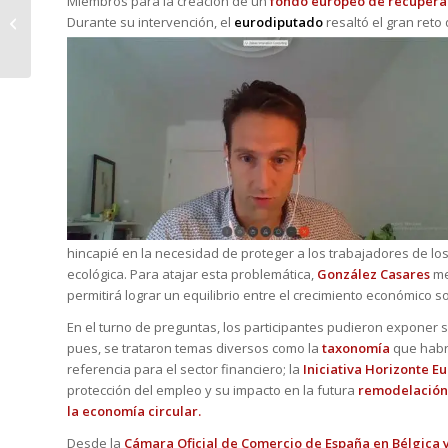
Miembros para la creación de un
fondo europeo de recupera
Entrevista a Eduardo Trancho de
Durante su intervención, el
eurodiputado
resaltó el gran reto
Van Campen Liem Luxembourg
hincapié en la necesidad de proteger a los trabajadores de l
ecológica. Para atajar esta problemática,
González Casares
me
permitirá lograr un equilibrio entre el crecimiento económico s
En el turno de preguntas, los participantes pudieron expone
pues, se trataron temas diversos como la
taxonomía
que habr
referencia para el sector financiero; la
Iniciativa Horizonte E
protección del empleo y su impacto en la futura
remodelación 
la economía circular.
Desde la
Cámara Oficial de Comercio de España en Bélgica