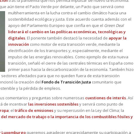
ción
tras la pandemia que nos permita impulsar de nuevo la economía.
 que aún tiene el Pacto Verde por delante, un Pacto que servirá co
mo
multiherramienta en la lucha contra el cambio climático hacia una
sostenibilidad ecológica y justa. Este acuerdo cuenta además con el
apoyo del Parlamento Europeo que confía en que el
Green Deal
liderará el cambio en las políticas económicas, tecnológicas y
digitales
. El ponente también destacó la necesidad de
apoyar la
innovación
como motor de esta transición verde, mediante la
electrificación de los transportes y, especialmente, mediante el
impulso de las energías renovables. Como ejemplo de esta nueva
transición, señaló el cierre de las centrales térmicas en España como
primer paso hacia la descarbonización de la economía. También hizo
os sectores afectados para que no queden fuera de esta transición
ncionó la creación del
Fondo de Transición Justa
comunitario que
ostenible y la pérdida de empleos.
r sus comentarios y preguntas sobre numerosas
cuestiones de interés
. Así
á de incentivar
las inversiones sostenibles
y servirá como punto de
uropa
; el
tráfico de emisiones
y su repercusión en la Ley del Clima; la
del mercado de trabajo o la importancia de los combustibles fósiles y
 y Luxemburgo
queremos agradecer encarecidamente su participación a