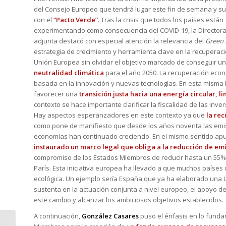
del Consejo Europeo que tendrá lugar este fin de semana y su
con el
“Pacto Verde”
. Tras la crisis que todos los países están
experimentando como consecuencia del COVID-19, la Director
adjunta destacó con especial atención la relevancia del
Green 
estrategia de crecimiento y herramienta clave en la recuperaci
Unión Europea sin olvidar el objetivo marcado de conseguir u
neutralidad climática
para el año 2050. La recuperación econó
basada en la innovación y nuevas tecnologías. En esta misma l
favorecer una
transición justa hacia una energía circular, li
contexto se hace importante clarificar la fiscalidad de las in
Hay aspectos esperanzadores en este contexto ya que
la rec
como pone de manifiesto que desde los años noventa las emis
economías han continuado creciendo. En el mismo sentido ap
instaurado un marco legal que obliga a la reducción de em
compromiso de los Estados Miembros de reducir hasta un 55% 
París. Esta iniciativa europea ha llevado a que muchos países
ecológica. Un ejemplo sería España que ya ha elaborado una L
sustenta en la actuación conjunta a nivel europeo, el apoyo de
este cambio y alcanzar los ambiciosos objetivos establecidos.
A continuación,
González Casares
puso el énfasis en lo funda