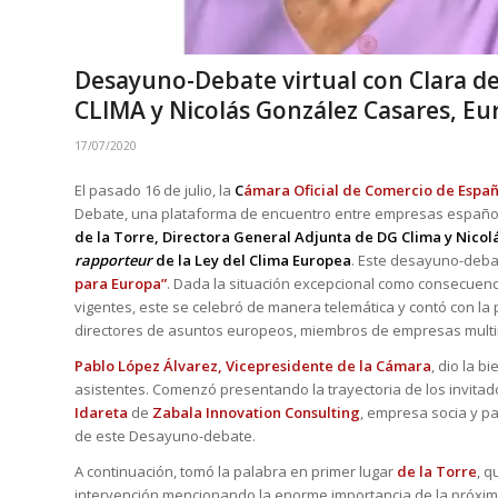
Desayuno-Debate virtual con Clara de
CLIMA y Nicolás González Casares, Eu
17/07/2020
El pasado 16 de julio, la
C
ámara Oficial de Comercio de Espa
Debate, una plataforma de encuentro entre empresas españolas
de la Torre, Directora General Adjunta de DG Clima y Nicol
rapporteur
de la Ley del Clima Europea
. Este desayuno-debat
para Europa”
. Dada la situación excepcional como consecuenci
vigentes, este se celebró de manera telemática y contó con la
directores de asuntos europeos, miembros de empresas multi
Pablo López Álvarez, Vicepresidente de la Cámara
, dio la b
asistentes. Comenzó presentando la trayectoria de los invitad
Idareta
de
Zabala Innovation Consulting
, empresa socia y p
de este Desayuno-debate.
A continuación, tomó la palabra en primer lugar
de la Torre
, q
intervención mencionando la enorme importancia de la próxi