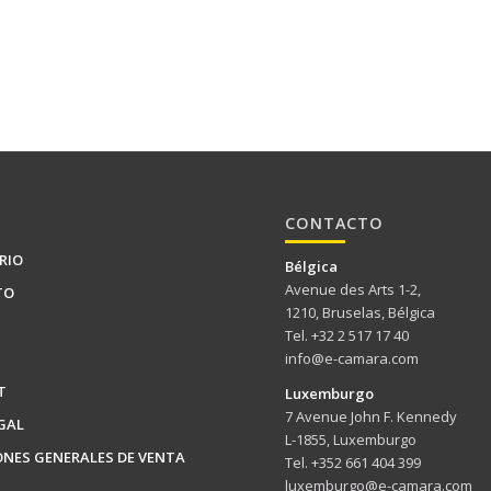
CONTACTO
RIO
Bélgica
Avenue des Arts 1-2,
TO
1210, Bruselas, Bélgica
Tel. +32 2 517 17 40
info@e-camara.com
T
Luxemburgo
7 Avenue John F. Kennedy
GAL
L-1855, Luxemburgo
ONES GENERALES DE VENTA
Tel. +352 661 404 399
luxemburgo@e-camara.com