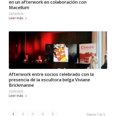
en un afterwork en colaboración con
Macellum
24/04/2026
Leer más
Afterwork entre socios celebrado con la
presencia de la escultora belga Viviane
Brickmanne
15/09/2025
Leer más
1
2
3
4
5
Página 1 de 5