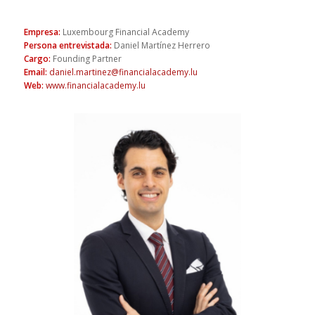
Empresa
:
Luxembourg Financial Academy
Persona entrevistada
:
Daniel Martínez Herrero
Cargo
:
Founding Partner
Email
:
daniel.martinez@financialacademy.lu
Web
:
www.financialacademy.lu