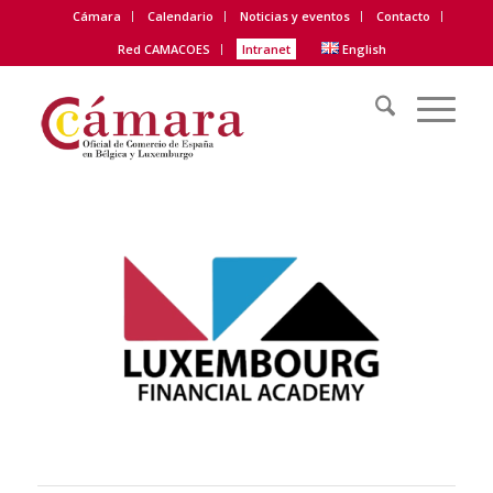
Cámara
Calendario
Noticias y eventos
Contacto
Red CAMACOES
Intranet
English