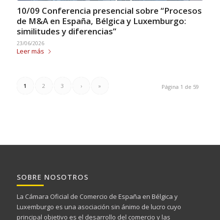
10/09 Conferencia presencial sobre “Procesos
de M&A en España, Bélgica y Luxemburgo:
similitudes y diferencias”
23/06/2026
Leer más
1
2
3
›
»
Página 1 de 59
SOBRE NOSOTROS
La Cámara Oficial de Comercio de España en Bélgica y
Luxemburgo es una asociación sin ánimo de lucro cuyo
principal objetivo es el desarrollo del comercio y las