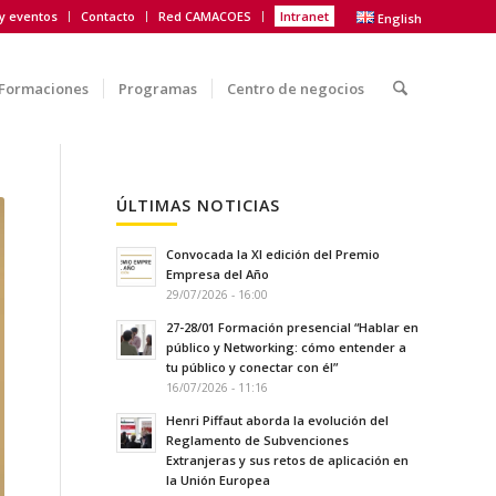
 y eventos
Contacto
Red CAMACOES
Intranet
English
Formaciones
Programas
Centro de negocios
ÚLTIMAS NOTICIAS
Convocada la XI edición del Premio
Empresa del Año
29/07/2026 - 16:00
27-28/01 Formación presencial “Hablar en
público y Networking: cómo entender a
tu público y conectar con él”
16/07/2026 - 11:16
Henri Piffaut aborda la evolución del
Reglamento de Subvenciones
Extranjeras y sus retos de aplicación en
la Unión Europea