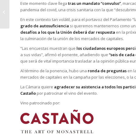
La Cámara acoge una
Este momento clave llega
tras un mandato “convulso”
, marcad
formación sobre
pandemia del covid, una crisis sanitaria con la que “descubrimos
«Comunicación para
En este contexto tan volátil, para el portavoz del Parlamento 
proyectos europe...
grado de autosuficiencia
si queremos mantenernos como un ac
desafíos a los que la Unión deberá dar respuesta
en la próxi
la culminación de la unión de los mercados de capitales.
“Las encuestas muestran que
los ciudadanos europeos percib
a sus vidas”, afirmó el ponente, añadiendo que
“seis de cada
que será de vital importancia trasladar a la opinión pública e
Al término de la ponencia, hubo una
ronda de preguntas
en l
mercados de capitales en la campaña por las elecciones, o la c
La Cámara quiere
agradecer su asistencia a todos los partic
Castaño
por patrocinar el vino del evento.
Vino patrocinado por: