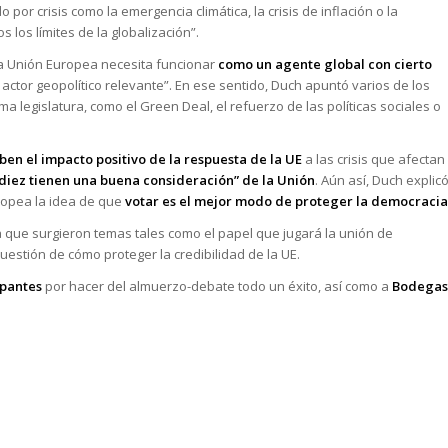
o por crisis como la emergencia climática, la crisis de inflación o la
 los límites de la globalización”.
“la Unión Europea necesita funcionar
como un agente global con cierto
tor geopolítico relevante”. En ese sentido, Duch apuntó varios de los
ma legislatura, como el Green Deal, el refuerzo de las políticas sociales o
en el impacto positivo de la respuesta de la UE
a las crisis que afectan
 diez tienen una buena consideración” de la Unión
. Aún así, Duch explic
uropea la idea de que
votar es el mejor modo de proteger la democracia
a que surgieron temas tales como el papel que jugará la unión de
uestión de cómo proteger la credibilidad de la UE.
ipantes
por hacer del almuerzo-debate todo un éxito, así como a
Bodegas