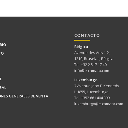
CONTACTO
RIO
Bélgica
Avenue des Arts 1-2,
TO
1210, Bruselas, Bélgica
Tel. +32 2 517 17 40
info@e-camara.com
T
Luxemburgo
7 Avenue John F. Kennedy
GAL
L-1855, Luxemburgo
ONES GENERALES DE VENTA
Tel. +352 661 404 399
luxemburgo@e-camara.com