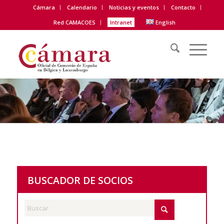
Cámara
Calendario
Noticias y eventos
Contacto
Red CAMACOES
Intranet
English
BUSCADOR DE SOCIOS