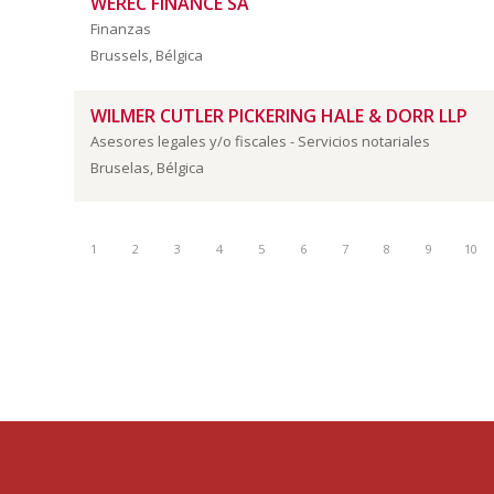
WEREC FINANCE SA
Finanzas
Brussels, Bélgica
WILMER CUTLER PICKERING HALE & DORR LLP
Asesores legales y/o fiscales - Servicios notariales
Bruselas, Bélgica
1
2
3
4
5
6
7
8
9
10
cámara
belux