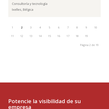
Consultoría y tecnología
Ixelles, Bélgica
1
2
3
4
5
6
7
8
9
10
11
12
13
14
15
16
17
18
19
Página 2 de 19
cámara
belux
Potencie la visibilidad de su
empresa