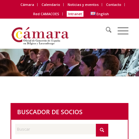
Cámara
Calendario
Noticias y eventos
Contacto
Red CAMACOES
Intranet
English
BUSCADOR DE SOCIOS