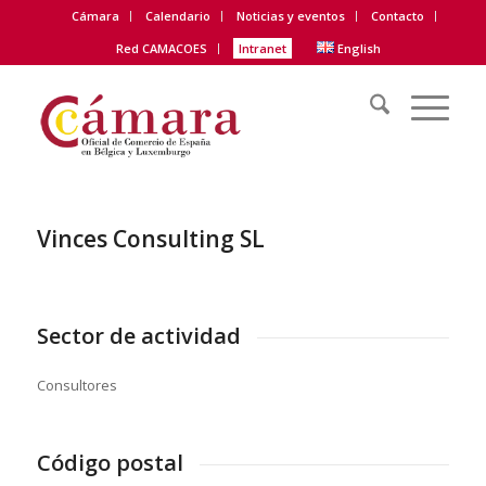
Cámara
Calendario
Noticias y eventos
Contacto
Red CAMACOES
Intranet
English
Vinces Consulting SL
Sector de actividad
Consultores
Código postal