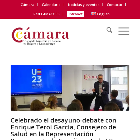
Cámara
Calendario
Noticias y eventos
Contacto
Red CAMACOES
Intranet
English
Celebrado el desayuno-debate con
Enrique Terol García, Consejero de
Salud en la Representación