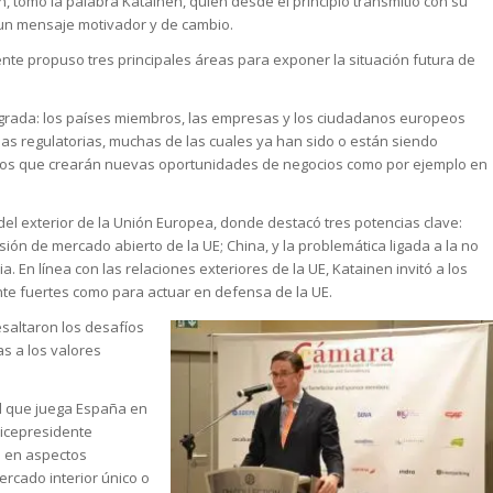
n, tomó la palabra Katainen, quien desde el principio transmitió con su
 un mensaje motivador y de cambio.
ente propuso tres principales áreas para exponer la situación futura de
egrada: los países miembros, las empresas y los ciudadanos europeos
 regulatorias, muchas de las cuales ya han sido o están siendo
os que crearán nuevas oportunidades de negocios como por ejemplo en
el exterior de la Unión Europea, donde destacó tres potencias clave:
ión de mercado abierto de la UE; China, y la problemática ligada a la no
. En línea con las relaciones exteriores de la UE, Katainen invitó a los
nte fuertes como para actuar en defensa de la UE.
resaltaron los desafíos
as a los valores
el que juega España en
Vicepresidente
e en aspectos
rcado interior único o