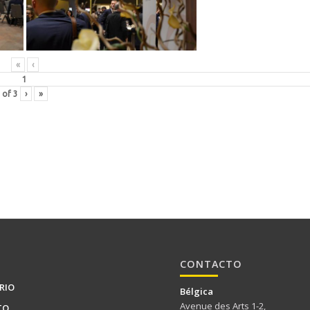
«
‹
of
3
›
»
CONTACTO
RIO
Bélgica
Avenue des Arts 1-2,
TO