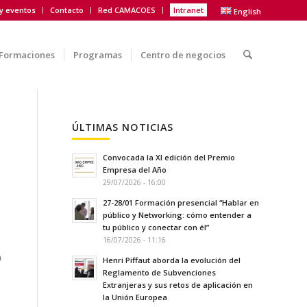
 y eventos
Contacto
Red CAMACOES
Intranet
English
Formaciones
Programas
Centro de negocios
ÚLTIMAS NOTICIAS
Convocada la XI edición del Premio
Empresa del Año
29/07/2026 - 16:00
27-28/01 Formación presencial “Hablar en
público y Networking: cómo entender a
tu público y conectar con él”
16/07/2026 - 11:16
a
Henri Piffaut aborda la evolución del
Reglamento de Subvenciones
Extranjeras y sus retos de aplicación en
la Unión Europea