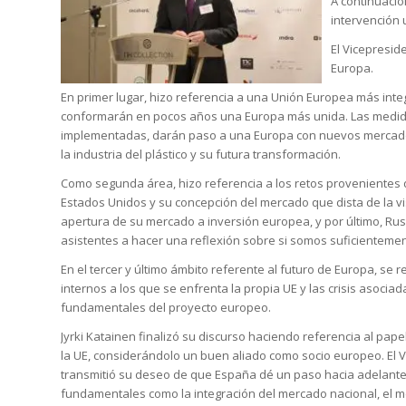
A continuació
intervención
El Vicepresid
Europa.
En primer lugar, hizo referencia a una Unión Europea más int
conformarán en pocos años una Europa más unida. Las medidas
implementadas, darán paso a una Europa con nuevos mercad
la industria del plástico y su futura transformación.
Como segunda área, hizo referencia a los retos provenientes d
Estados Unidos y su concepción del mercado que dista de la vis
apertura de su mercado a inversión europea, y por último, Rusia
asistentes a hacer una reflexión sobre si somos suficienteme
En el tercer y último ámbito referente al futuro de Europa, se 
internos a los que se enfrenta la propia UE y las crisis asociad
fundamentales del proyecto europeo.
Jyrki Katainen finalizó su discurso haciendo referencia al pap
la UE, considerándolo un buen aliado como socio europeo. El 
transmitió su deseo de que España dé un paso hacia adelant
fundamentales como la integración del mercado nacional, el me