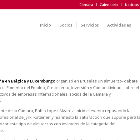
Cámara
Calendario
Noticias
Inicio
Socios
Servicios
Actividades
aña en Bélgica y Luxemburgo
organizó en Bruselas un almuerzo- debate
 el Fomento del Empleo, Crecimiento, Inversión y Competitividad, sobre el
rectivos de empresas internacionales, socios de la Cámara y
s.
ente de la Cámara, Pablo López Álvarez, inició el evento repasando la
rofesional de Jyrki Katainen y manifestó la satisfacción que supone para l
zar este tipo de almuerzos con invitados de la categoría del
e.