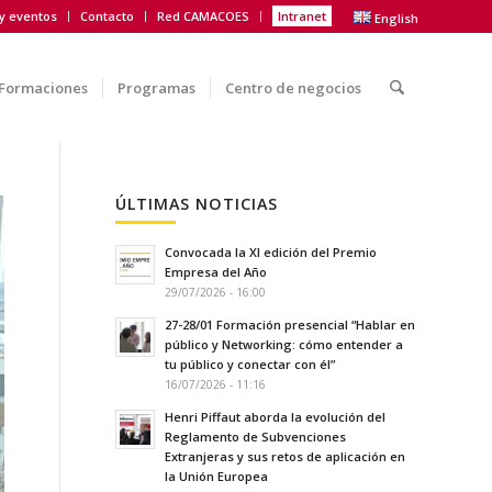
 y eventos
Contacto
Red CAMACOES
Intranet
English
Formaciones
Programas
Centro de negocios
ÚLTIMAS NOTICIAS
Convocada la XI edición del Premio
Empresa del Año
29/07/2026 - 16:00
27-28/01 Formación presencial “Hablar en
público y Networking: cómo entender a
tu público y conectar con él”
16/07/2026 - 11:16
Henri Piffaut aborda la evolución del
Reglamento de Subvenciones
Extranjeras y sus retos de aplicación en
la Unión Europea