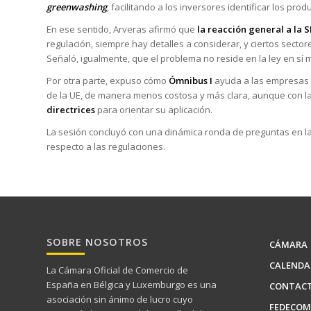
greenwashing
, facilitando a los inversores identificar los pr
En ese sentido, Arveras afirmó que
la reacción general a la S
regulación, siempre hay detalles a considerar, y ciertos se
Señaló, igualmente, que el problema no reside en la ley en sí 
Por otra parte, expuso cómo
Ómnibus I
ayuda a las empresas y
de la UE, de manera menos costosa y más clara, aunque con la
directrices
para orientar su aplicación.
La sesión concluyó con una dinámica ronda de preguntas en l
respecto a las regulaciones.
SOBRE NOSOTROS
CÁMARA
CALENDA
La Cámara Oficial de Comercio de
España en Bélgica y Luxemburgo es una
CONTAC
asociación sin ánimo de lucro cuyo
FEDECOM