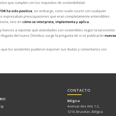
oductos que cumplen con los requisitos de sostenibilidad.
FDR ha sido positiva
; sin embargo, como suele ocurrir con cualquier
ctores expresaban preocupaciones que eran completamente entendibles.
misma, sino en
cómo se interpreta, implementa y aplica
.
 bancos a reportar qué actividades son sostenibles según la taxonomía
 llegada del nuevo Ómnibus surge la pregunta de si se publicarán
nueva
a que los asistentes pudieron exponer sus dudas y comentarios con
CONTACTO
RIO
Bélgica
Avenue des Arts 1-2,
TO
1210, Bruselas, Bélgica