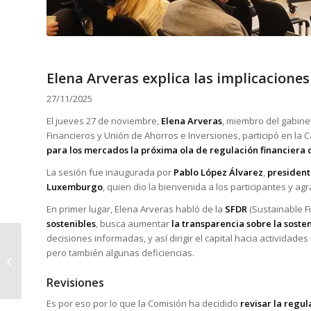
Elena Arveras explica las implicacione
27/11/2025
El jueves 27 de noviembre,
Elena Arveras
, miembro del gabin
Financieros y Unión de Ahorros e Inversiones, participó en l
para los mercados la próxima ola de regulación financiera 
La sesión fue inaugurada por
Pablo López Álvarez
,
president
Luxemburgo
, quien dio la bienvenida a los participantes y ag
En primer lugar, Elena Arveras habló de la
SFDR
(Sustainable F
sostenibles
, busca aumentar
la transparencia sobre la soste
decisiones informadas, y así dirigir el capital hacia actividad
La Cámara abre el
pero también algunas deficiencias.
plazo de presentación
de propuestas de
Revisiones
eventos para 202...
Es por eso por lo que la Comisión ha decidido
revisar la regul