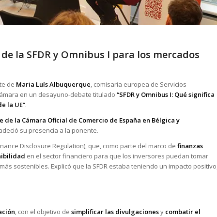
s de la SFDR y Omnibus I para los mercados
ete de
Maria Luís Albuquerque
, comisaria europea de Servicios
a Cámara en un desayuno-debate titulado
“SFDR y Omnibus I: Qué significa
de la UE”
.
e de la Cámara Oficial de Comercio de España en Bélgica y
radeció su presencia a la ponente.
inance Disclosure Regulation), que, como parte del marco de
finanzas
nibilidad
en el sector financiero para que los inversores puedan tomar
es más sostenibles. Explicó que la SFDR estaba teniendo un impacto positivo
ación
, con el objetivo de
simplificar las divulgaciones
y
combatir el