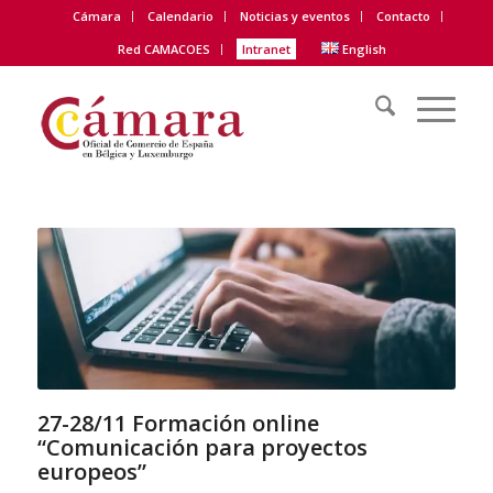
Cámara
Calendario
Noticias y eventos
Contacto
Red CAMACOES
Intranet
English
27-28/11 Formación online
“Comunicación para proyectos
europeos”