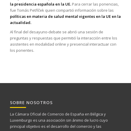
la presidencia española en la UE.
Para cerrar las ponencias,
fue Tomás Petříček quien compartió información sobre las
políticas en materia de salud mental vigentes en la UE en la
actualidad.
Al final del desayuno-debate se abrió una sesión de
preguntas y respuestas que permitió la interacción entre los
asistentes en modalidad online y presencial interactuar con
los ponentes.
SOBRE NOSOTROS
La Cámara Oficial de Comercio de España en Bélgica y
Luxemburgo es una asociación sin ánimo de lucro cuyo
principal objetivo es el desarrollo del comercio y las