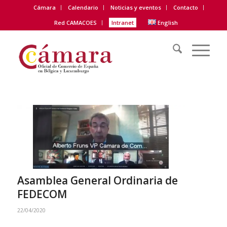
Cámara
Calendario
Noticias y eventos
Contacto
Red CAMACOES
Intranet
English
Asamblea General Ordinaria de
FEDECOM
22/04/2020