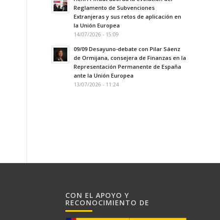
Reglamento de Subvenciones
Extranjeras y sus retos de aplicación en
la Unión Europea
14/07/2026 - 15:09
09/09 Desayuno-debate con Pilar Sáenz
de Ormijana, consejera de Finanzas en la
Representación Permanente de España
ante la Unión Europea
13/07/2026 - 11:24
CON EL APOYO Y
RECONOCIMIENTO DE