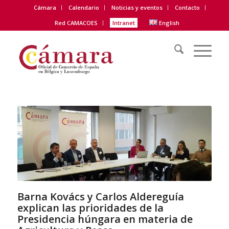
Cámara
Calendario
Noticias y eventos
Contacto
Red CAMACOES
Intranet
English
Barna Kovács y Carlos Aldereguía
explican las prioridades de la
Presidencia húngara en materia de