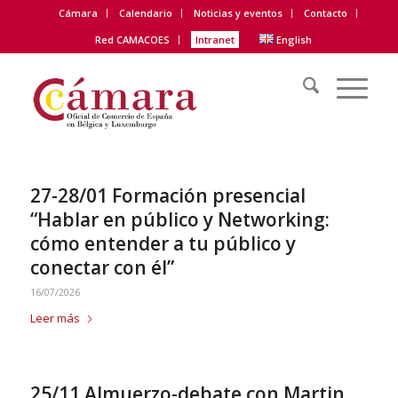
Cámara
Calendario
Noticias y eventos
Contacto
Red CAMACOES
Intranet
English
27-28/01 Formación presencial
“Hablar en público y Networking:
cómo entender a tu público y
conectar con él”
16/07/2026
Leer más
25/11 Almuerzo-debate con Martin