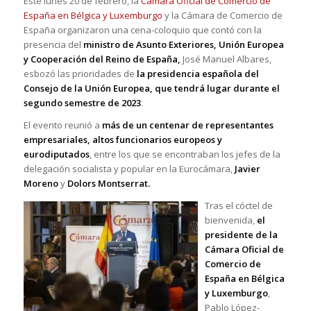
Este lunes 20 de febrero, la
Cámara Oficial de Comercio de
España en Bélgica y Luxemburgo
y la Cámara de Comercio de
España organizaron una cena-coloquio que contó con la
presencia del
ministro de Asunto Exteriores, Unión Europea
y Cooperación del Reino de España,
José Manuel Albares,
esbozó las prioridades de
la presidencia española del
Consejo de la Unión Europea, que tendrá lugar durante el
segundo semestre de 2023
.
El evento reunió a
más de un centenar de representantes
empresariales, altos funcionarios europeos y
eurodiputados
, entre los que se encontraban los jefes de la
delegación socialista y popular en la Eurocámara,
Javier
Moreno
y
Dolors Montserrat.
Tras el cóctel de
bienvenida,
el
presidente de la
Cámara Oficial de
Comercio de
España en Bélgica
y Luxemburgo
,
Pablo López-