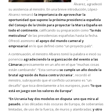
Álvarez, agradeció
su asistencia al ministro. En una breve introducción, López-
Alvarez remarcó
la importancia de aprovechar la
oportunidad que supone la próxima presidencia española
del Consejo de la Unión
para proyectar la Marca España en
todo el continente
, calificando su preparación como
“la más
meticulosa”
de las presidencias españolas hasta la fecha.
Ofreció asimismo
el apoyo del mundo cameral y
empresarial
en lo que definió como “un proyecto país”.
A continuación, el ministro Albares tomó la palabra e inició su
ponencia
agradeciendo la organización del evento a las
Cámaras
precisamente en un año en el que “muchas cosas
están cambiando”. “Esta semana
se cumple un año desde la
brutal agresión de Rusia contra Ucrania
”, recordó el
ministro, subrayando que el conflicto ucraniano es “un
desafío” que toca directamente a los europeos, pues
“lo que
está en juego son los valores de Europa”
.
“En Ucrania hay dos modelos en disputa
:
uno que mira al
pasado
, a las décadas más oscuras de Europa, de soberanías
limitadas, de uso de la fuerza, de muros y alambradas;
y otro