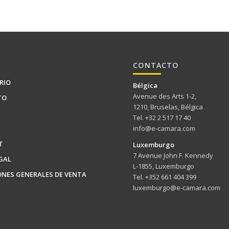
CONTACTO
RIO
Bélgica
Avenue des Arts 1-2,
TO
1210, Bruselas, Bélgica
Tel. +32 2 517 17 40
info@e-camara.com
T
Luxemburgo
7 Avenue John F. Kennedy
GAL
L-1855, Luxemburgo
ONES GENERALES DE VENTA
Tel. +352 661 404 399
luxemburgo@e-camara.com