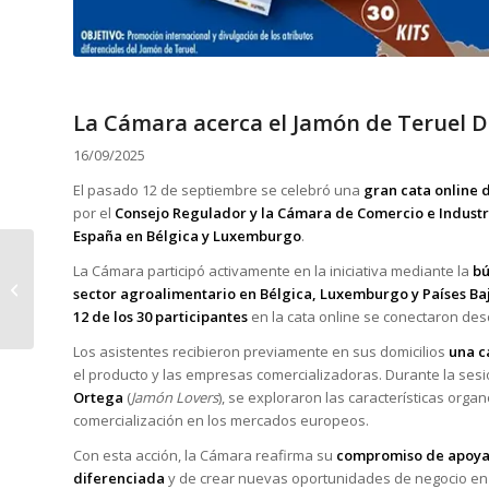
La Cámara acerca el Jamón de Teruel 
16/09/2025
El pasado 12 de septiembre se celebró una
gran cata online 
por el
Consejo Regulador y la Cámara de Comercio e Industr
España en Bélgica y Luxemburgo
.
Katinka Clausdatter
La Cámara participó activamente en la iniciativa mediante la
bú
Worsøe explica las
sector agroalimentario en Bélgica, Luxemburgo y Países Ba
previsiones de la
12 de los 30 participantes
en la cata online se conectaron des
Presidencia danesa...
Los asistentes recibieron previamente en sus domicilios
una c
el producto y las empresas comercializadoras. Durante la sesió
Ortega
(
Jamón Lovers
), se exploraron las características orga
comercialización en los mercados europeos.
Con esta acción, la Cámara reafirma su
compromiso de apoyar 
diferenciada
y de crear nuevas oportunidades de negocio en 