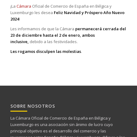
¡La
Cámara
Oficial de Comercio de España en Bélgica y
Luxemburgo les desea
Feliz Navidad y Próspero Año Nuevo
2024
!
Les informamos de que la Cámara
permanecerá cerrada del
23 de diciembre hasta el 2 de enero, ambos
inclusive,
debido a las festividades.
Les rogamos disculpen las molestias
.
SOBRE NOSOTROS
La Cámara Oficial de Comercio de España en Bélgica y
Luxemburgo es una asociación sin ánimo de lucro cuyo
principal objetivo es el desarrollo del comercio y las