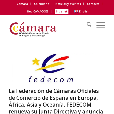
Cámara
Calendario
Noticias y eventos
Contacto
Red CAMACOES
Intranet
English
La Federación de Cámaras Oficiales
de Comercio de España en Europa,
África, Asia y Oceanía, FEDECOM,
renueva su Junta Directiva y anuncia