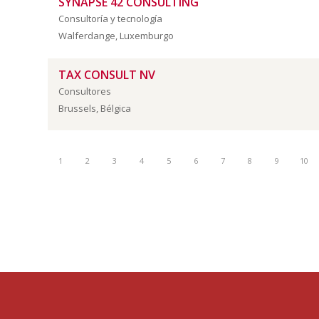
SYNAPSE 42 CONSULTING
Consultoría y tecnología
Walferdange, Luxemburgo
TAX CONSULT NV
Consultores
Brussels, Bélgica
1
2
3
4
5
6
7
8
9
10
cámara
belux