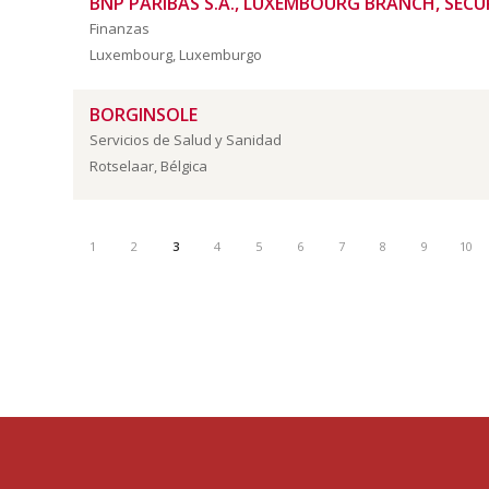
BNP PARIBAS S.A., LUXEMBOURG BRANCH, SECUR
Finanzas
Luxembourg, Luxemburgo
BORGINSOLE
Servicios de Salud y Sanidad
Rotselaar, Bélgica
1
2
3
4
5
6
7
8
9
10
cámara
belux