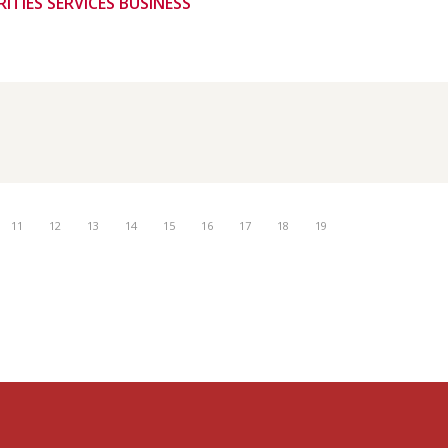
ITIES SERVICES BUSINESS
11
12
13
14
15
16
17
18
19