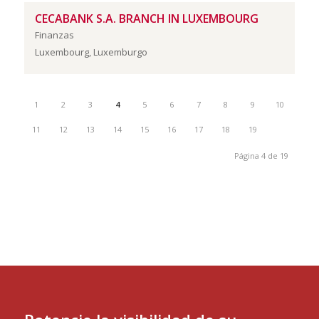
CECABANK S.A. BRANCH IN LUXEMBOURG
Finanzas
Luxembourg, Luxemburgo
1
2
3
4
5
6
7
8
9
10
11
12
13
14
15
16
17
18
19
Página 4 de 19
cámara
belux