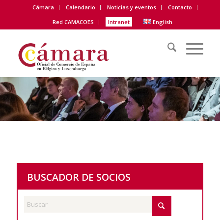
Cámara
Calendario
Noticias y eventos
Contacto
Red CAMACOES
Intranet
English
BUSCADOR DE SOCIOS