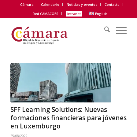
Cámara
Calendario
Noticias y eventos
Contacto
Red CAMACOES
Intranet
English
SFF Learning Solutions: Nuevas
formaciones financieras para jóvenes
en Luxemburgo
25/08/2022