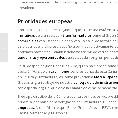
mismo se puede decir de Luxemburgo que tras el Brexit ha vis
presidente.
Prioridades europeas
“Por otro lado, no podemos ignorar que la Cámara está en la 
iniciativas
de gran calado y
transformadoras
como el Green De
comerciales
con Estados Unidos y con China, el desarrollo de 
Entrevista a Jaume Puigdefabregas
es crucial que la empresa española contribuya activamente. 
y Pedro Fecha, From de Roots
podemos hacer más. También debemos servir de correa de tra
tendencias
y
oportunidades
que se puedan originar por decis
En su despedida Juan Rodriguez-Villa, quien ha ejercido como 
declaró: “Ha sido un
gran honor
ser presidente de esta Cámar
en Bélgica y Luxemburgo, así como proyectar la
Marca España
Gracias al gran trabajo de nuestro
consejo de administración
con especial orgullo, que dejo la Cámara en el mejor momento d
El equipo directivo de la Cámara cuenta dos nuevos vicepresid
Arriortua, por parte de la delegación de Luxemburgo. El Conse
empresas
: ArcelorMittal, Aspro Parks Group, Atrevia, BBVA, ev
Racine, Santander y Telefónica.