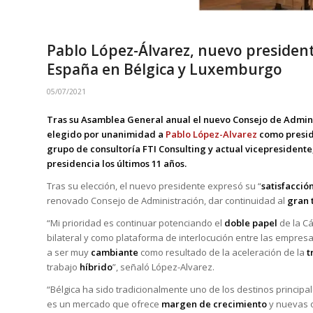
Pablo López-Álvarez, nuevo president
España en Bélgica y Luxemburgo
05/07/2021
Tras su Asamblea General anual el nuevo Consejo de Admin
elegido por unanimidad a
Pablo López-Alvarez
como preside
grupo de consultoría FTI Consulting y actual vicepresidente
presidencia los últimos 11 años.
Tras su elección, el nuevo presidente expresó su “
satisfacció
renovado Consejo de Administración, dar continuidad al
gran 
“Mi prioridad es continuar potenciando el
doble papel
de la Cá
bilateral y como plataforma de interlocución entre las empres
a ser muy
cambiante
como resultado de la aceleración de la
t
trabajo
híbrido
”, señaló López-Alvarez.
“Bélgica ha sido tradicionalmente uno de los destinos principa
es un mercado que ofrece
margen de crecimiento
y nuevas 