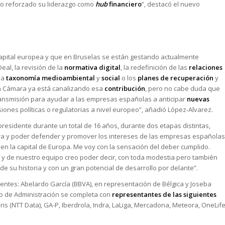
to reforzado su liderazgo como
hub
financiero
”, destacó el nuevo
capital europea y que en Bruselas se están gestando actualmente
al, la revisión de la
normativa digital
, la redefinición de las
relaciones
la
taxonomía medioambiental
y
social
o los
planes de recuperación
y
La Cámara ya está canalizando esa
contribución
, pero no cabe duda que
nsmisión para ayudar a las empresas españolas a anticipar
nuevas
iones políticas o regulatorias a nivel europeo”, añadió López-Alvarez.
presidente durante un total de 16 años, durante dos etapas distintas,
a y poder defender y promover los intereses de las empresas españolas
en la capital de Europa. Me voy con la sensación del deber cumplido.
y de nuestro equipo creo poder decir, con toda modestia pero también
e su historia y con un gran potencial de desarrollo por delante”.
entes: Abelardo García (BBVA), en representación de Bélgica y Joseba
jo de Administración se completa con
representantes de las siguientes
eris (NTT Data), GA-P, Iberdrola, Indra, LaLiga, Mercadona, Meteora, OneLife