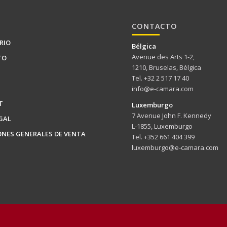
CONTACTO
RIO
Bélgica
Avenue des Arts 1-2,
TO
1210, Bruselas, Bélgica
Tel. +32 2 517 17 40
info@e-camara.com
T
Luxemburgo
7 Avenue John F. Kennedy
GAL
L-1855, Luxemburgo
ONES GENERALES DE VENTA
Tel. +352 661 404 399
luxemburgo@e-camara.com