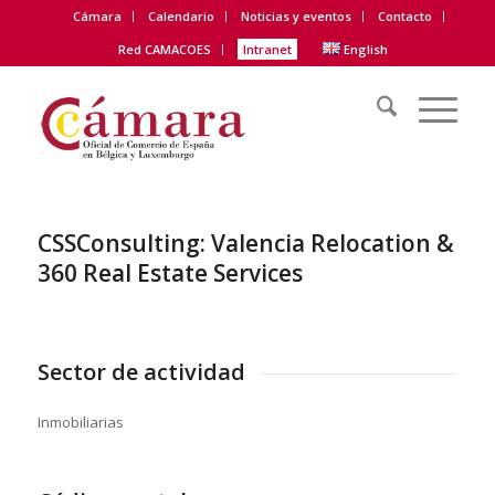
Cámara
Calendario
Noticias y eventos
Contacto
Red CAMACOES
Intranet
English
CSSConsulting: Valencia Relocation &
360 Real Estate Services
Sector de actividad
Inmobiliarias