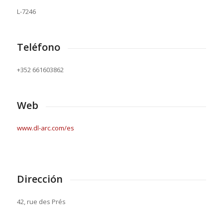
L-7246
Teléfono
+352 661603862
Web
www.dl-arc.com/es
Dirección
42, rue des Prés