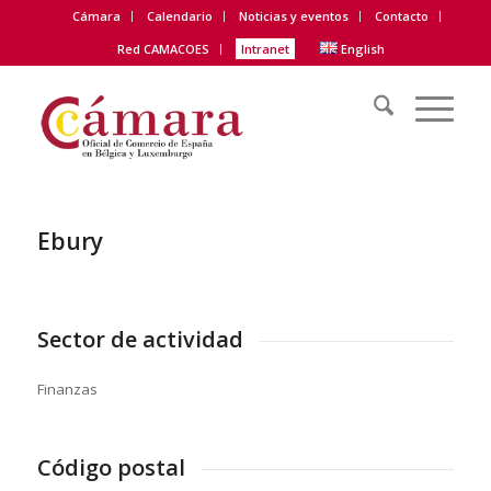
Cámara
Calendario
Noticias y eventos
Contacto
Red CAMACOES
Intranet
English
Ebury
Sector de actividad
Finanzas
Código postal