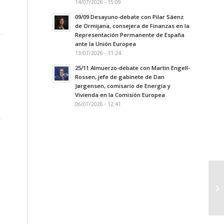
14/07/2026 - 15:09
09/09 Desayuno-debate con Pilar Sáenz
de Ormijana, consejera de Finanzas en la
Representación Permanente de España
ante la Unión Europea
13/07/2026 - 11:24
25/11 Almuerzo-debate con Martin Engell-
Rossen, jefe de gabinete de Dan
Jørgensen, comisario de Energía y
Vivienda en la Comisión Europea
06/07/2026 - 12:41
A