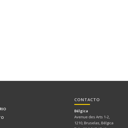
CONTACTO
RIO
Bélgica
Avenue des Arts 1-2,
TO
1210, Bruselas, Bélgica