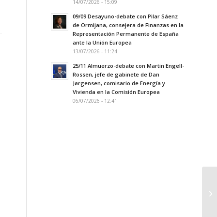
14/07/2026 - 15:09
09/09 Desayuno-debate con Pilar Sáenz
de Ormijana, consejera de Finanzas en la
Representación Permanente de España
ante la Unión Europea
13/07/2026 - 11:24
25/11 Almuerzo-debate con Martin Engell-
Rossen, jefe de gabinete de Dan
Jørgensen, comisario de Energía y
Vivienda en la Comisión Europea
06/07/2026 - 12:41
HD