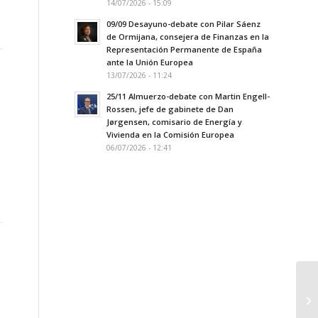
14/07/2026 - 15:09
09/09 Desayuno-debate con Pilar Sáenz
de Ormijana, consejera de Finanzas en la
Representación Permanente de España
ante la Unión Europea
13/07/2026 - 11:24
25/11 Almuerzo-debate con Martin Engell-
Rossen, jefe de gabinete de Dan
Jørgensen, comisario de Energía y
Vivienda en la Comisión Europea
06/07/2026 - 12:41
To