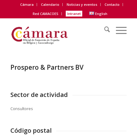
Cámara
Calendario
Noticias y eventos
Contacto
Red CAMACOES
Intranet
English
Prospero & Partners BV
Sector de actividad
Consultores
Código postal