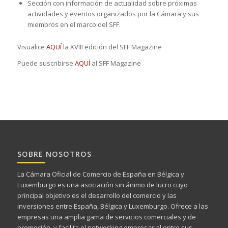
Sección con información de actualidad sobre próximas
actividades y eventos organizados por la Cámara y sus
miembros en el marco del SFF.
Visualice
AQUÍ
la XVIII edición del SFF Magazine
Puede suscribirse
AQUÍ
al SFF Magazine
SOBRE NOSOTROS
La Cámara Oficial de Comercio de España en Bélgica y
Luxemburgo es una asociación sin ánimo de lucro cuyo
principal objetivo es el desarrollo del comercio y las
inversiones entre España, Bélgica y Luxemburgo. Ofrece a las
empresas una amplia gama de servicios comerciales y de
promoción, y facilita el networking empresarial entre sus