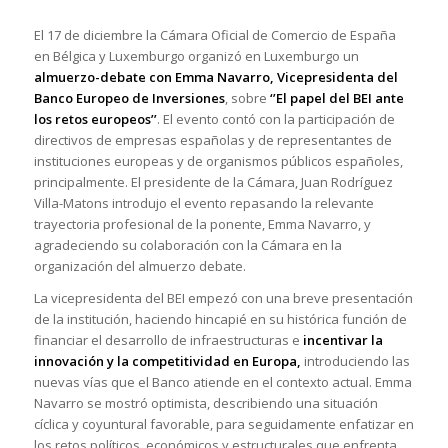
El 17 de diciembre la Cámara Oficial de Comercio de España
en Bélgica y Luxemburgo organizó en Luxemburgo un
almuerzo-debate con
Emma Navarro, Vicepresidenta del
Banco Europeo de Inversiones
, sobre
‘’El papel del BEI ante
los retos europeos’’
. El evento contó con la participación de
directivos de empresas españolas y de representantes de
instituciones europeas y de organismos públicos españoles,
principalmente. El presidente de la Cámara, Juan Rodríguez
Villa-Matons introdujo el evento repasando la relevante
trayectoria profesional de la ponente, Emma Navarro, y
agradeciendo su colaboración con la Cámara en la
organización del almuerzo debate.
La vicepresidenta del BEI empezó con una breve presentación
de la institución, haciendo hincapié en su histórica función de
financiar el desarrollo de infraestructuras e
incentivar la
innovación y la competitividad en Europa,
introduciendo las
nuevas vías que el Banco atiende en el contexto actual. Emma
Navarro se mostró optimista, describiendo una situación
cíclica y coyuntural favorable, para seguidamente enfatizar en
los retos políticos, económicos y estructurales que enfrenta