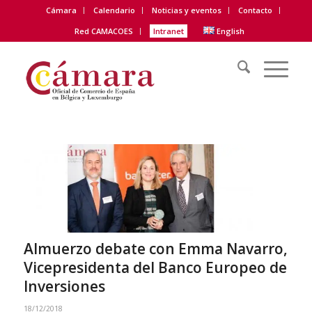
Cámara
Calendario
Noticias y eventos
Contacto
Red CAMACOES
Intranet
English
Almuerzo debate con Emma Navarro,
Vicepresidenta del Banco Europeo de
Inversiones
18/12/2018