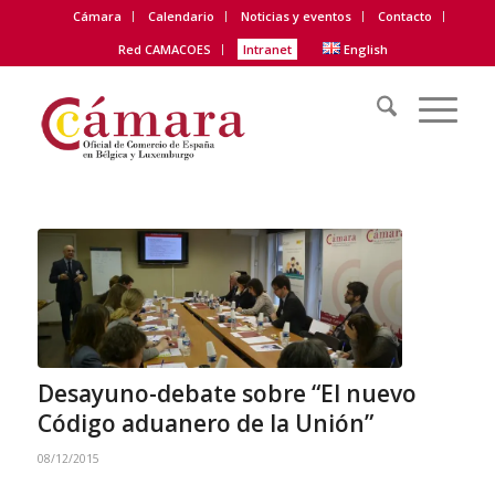
Cámara
Calendario
Noticias y eventos
Contacto
Red CAMACOES
Intranet
English
Desayuno-debate sobre “El nuevo
Código aduanero de la Unión”
08/12/2015