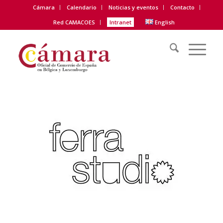
Cámara
Calendario
Noticias y eventos
Contacto
Red CAMACOES
Intranet
English