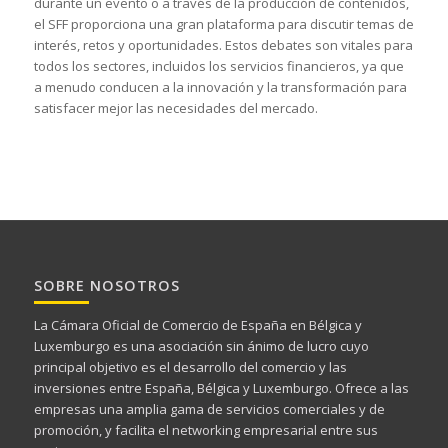
durante un evento o a través de la producción de contenidos,
el SFF proporciona una gran plataforma para discutir temas de
interés, retos y oportunidades. Estos debates son vitales para
todos los sectores, incluidos los servicios financieros, ya que
a menudo conducen a la innovación y la transformación para
satisfacer mejor las necesidades del mercado.
SOBRE NOSOTROS
La Cámara Oficial de Comercio de España en Bélgica y
Luxemburgo es una asociación sin ánimo de lucro cuyo
principal objetivo es el desarrollo del comercio y las
inversiones entre España, Bélgica y Luxemburgo. Ofrece a las
empresas una amplia gama de servicios comerciales y de
promoción, y facilita el networking empresarial entre sus