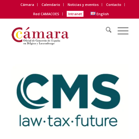
Cámara
Calendario
Noticias y eventos
Contacto
Red CAMACOES
Intranet
English