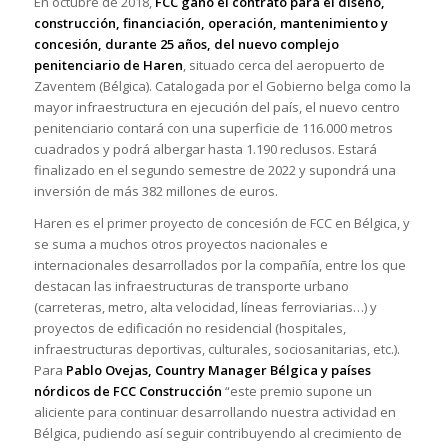
En octubre de 2018,
FCC ganó el contrato para el diseño,
construcción, financiación, operación, mantenimiento y
concesión, durante 25 años, del nuevo complejo
penitenciario de Haren
, situado cerca del aeropuerto de
Zaventem (Bélgica). Catalogada por el Gobierno belga como la
mayor infraestructura en ejecución del país, el nuevo centro
penitenciario contará con una superficie de 116.000 metros
cuadrados y podrá albergar hasta 1.190 reclusos. Estará
finalizado en el segundo semestre de 2022 y supondrá una
inversión de más 382 millones de euros.
Haren es el primer proyecto de concesión de FCC en Bélgica, y
se suma a muchos otros proyectos nacionales e
internacionales desarrollados por la compañía, entre los que
destacan las infraestructuras de transporte urbano
(carreteras, metro, alta velocidad, líneas ferroviarias…) y
proyectos de edificación no residencial (hospitales,
infraestructuras deportivas, culturales, sociosanitarias, etc.).
Para
Pablo Ovejas, Country Manager Bélgica y países
nórdicos de FCC Construcción
“este premio supone un
aliciente para continuar desarrollando nuestra actividad en
Bélgica, pudiendo así seguir contribuyendo al crecimiento de