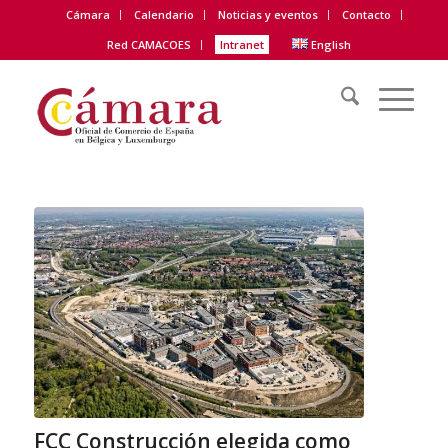
Cámara
Calendario
Noticias y eventos
Contacto
Red CAMACOES
Intranet
English
FCC Construcción elegida como