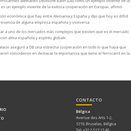
ferrocarriles alemanes Deutsche Bahn (DB) como un ejemplo viviente de la
 es un ejemplo viviente de la exitosa cooperación en Europa», afirmó.
ión económica que hay entre Alemania y España y dijo que hoy es difícil
resencia de alguna empresa española y viceversa.
trar a uno de los mercados más complejos que existen que es el mercado
con alma española y espíritu global».
 Palacio aseguró a DB una estrecha cooperación en todo lo que haya que
ron coincidieron en destacar la importancia que tiene el ferrocarril en la
CONTACTO
RIO
Bélgica
Avenue des Arts 1-2,
TO
1210, Bruselas, Bélgica
Tel. +32 2 517 17 40