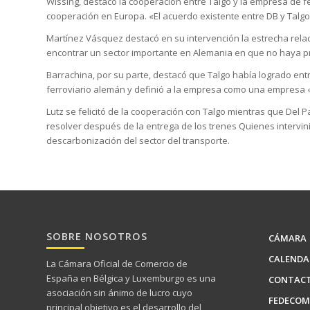
Wissing, destacó la cooperación entre Talgo y la empresa de 
cooperación en Europa. «El acuerdo existente entre DB y Talgo
Martínez Vásquez destacó en su intervención la estrecha relac
encontrar un sector importante en Alemania en que no haya p
Barrachina, por su parte, destacó que Talgo había logrado en
ferroviario alemán y definió a la empresa como una empresa «
Lutz se felicitó de la cooperación con Talgo mientras que Del
resolver después de la entrega de los trenes Quienes intervinie
descarbonización del sector del transporte.
SOBRE NOSOTROS
CÁMARA
CALENDA
La Cámara Oficial de Comercio de
España en Bélgica y Luxemburgo es una
CONTAC
asociación sin ánimo de lucro cuyo
FEDECOM
principal objetivo es el desarrollo del