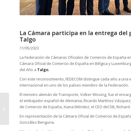
La Cámara participa en la entrega de
Talgo
11/05/2023
La Federación de Cámaras Oficiales de Comercio de España en 
Cámara Oficial de Comercio de España en Bélgica y Luxemburg
del Año a
Talgo.
Con este reconocimiento, FEDECOM distingue cada año a una e
internacional en uno de los países miembro de la Federación.
El ministro alemán de Transporte, Volker Wissing, fue el enc
El Consorcio DG VET se
el embajador español de Alemania, Ricardo Martínez Vásquez;
reúne en Nicosia para
de Comercio de España, Xiana Méndez; el CEO del DB, Richard Lu
desarrollar
En representación de la Cámara Oficial de Comercio de España 
formaciones para
González Benguria.
una...