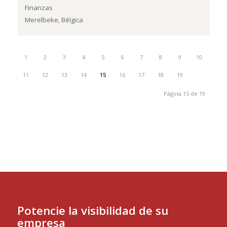
Finanzas
Merelbeke, Bélgica
1
2
3
4
5
6
7
8
9
10
11
12
13
14
15
16
17
18
19
Página 15 de 19
cámara
belux
Potencie la visibilidad de su
empresa