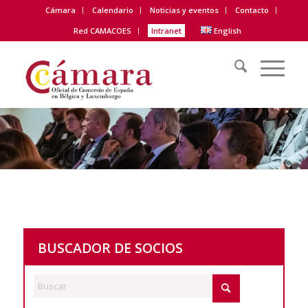
Cámara
Calendario
Noticias y eventos
Contacto
Red CAMACOES
Intranet
English
BUSCADOR DE SOCIOS