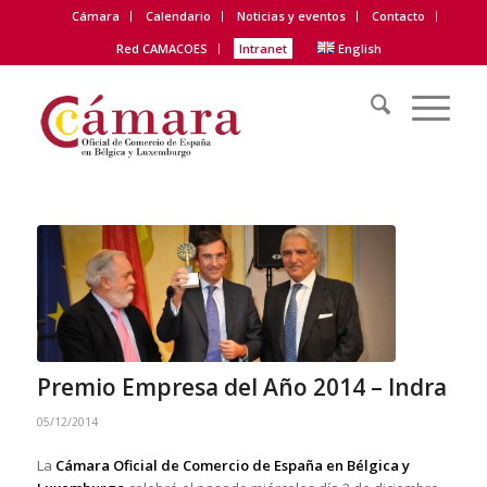
Cámara
Calendario
Noticias y eventos
Contacto
Red CAMACOES
Intranet
English
Premio Empresa del Año 2014 – Indra
05/12/2014
La
Cámara Oficial de Comercio de España en Bélgica y