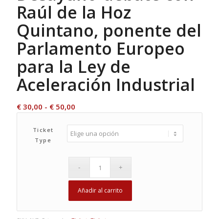
Raúl de la Hoz
Quintano, ponente del
Parlamento Europeo
para la Ley de
Aceleración Industrial
Rango
€
30,00
-
€
50,00
de
precios:
Ticket
Type
desde
€ 30,00
hasta
€ 50,00
Añadir al carrito