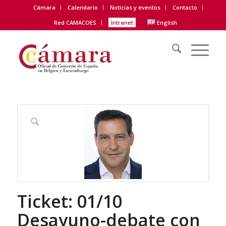
Cámara
Calendario
Noticias y eventos
Contacto
Red CAMACOES
Intranet
English
Ticket: 01/10
Desayuno-debate con