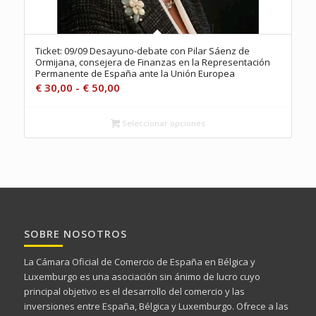
Ticket: 09/09 Desayuno-debate con Pilar Sáenz de
Ormijana, consejera de Finanzas en la Representación
Permanente de España ante la Unión Europea
Rango
€
30,00
-
€
50,00
de
precios:
Seleccionar opciones
desde
€ 30,00
hasta
€ 50,00
SOBRE NOSOTROS
La Cámara Oficial de Comercio de España en Bélgica y
Luxemburgo es una asociación sin ánimo de lucro cuyo
principal objetivo es el desarrollo del comercio y las
inversiones entre España, Bélgica y Luxemburgo. Ofrece a las