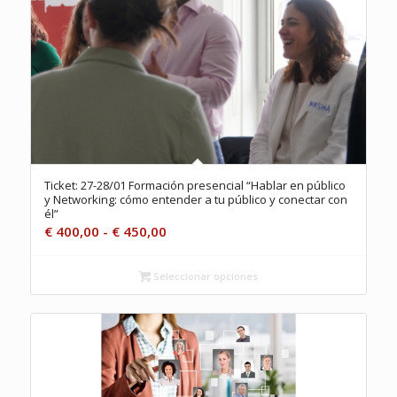
Ticket: 27-28/01 Formación presencial “Hablar en público
y Networking: cómo entender a tu público y conectar con
él”
Rango
€
400,00
-
€
450,00
de
precios:
Seleccionar opciones
desde
€ 400,00
hasta
€ 450,00