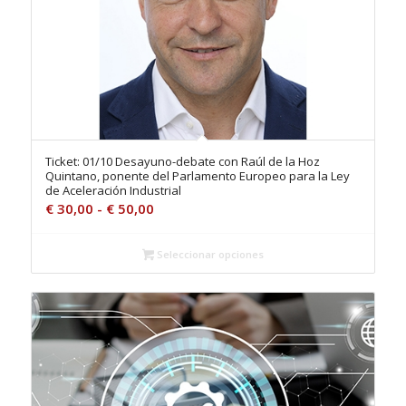
Ticket: 01/10 Desayuno-debate con Raúl de la Hoz
Quintano, ponente del Parlamento Europeo para la Ley
de Aceleración Industrial
Rango
€
30,00
-
€
50,00
de
precios:
Seleccionar opciones
desde
€ 30,00
hasta
€ 50,00