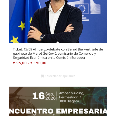
Ticket: 15/09 Almuerzo-debate con Bernd Biervert, jefe de
gabinete de Maroš Šefčovič, comisario de Comercio y
Seguridad Económica en la Comisión Europea
Rango
€
95,00
-
€
150,00
de
precios:
Seleccionar opciones
desde
€ 95,00
hasta
€ 150,00