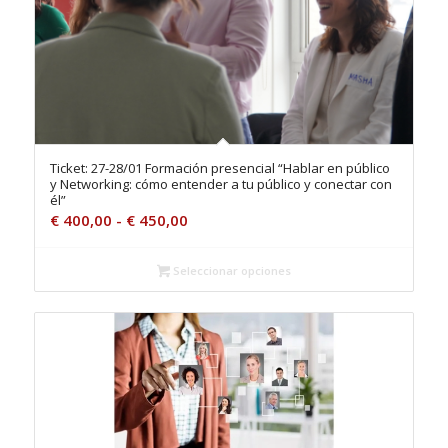
Ticket: 27-28/01 Formación presencial “Hablar en público
y Networking: cómo entender a tu público y conectar con
él”
Rango
€
400,00
-
€
450,00
de
precios:
Seleccionar opciones
desde
€ 400,00
hasta
€ 450,00