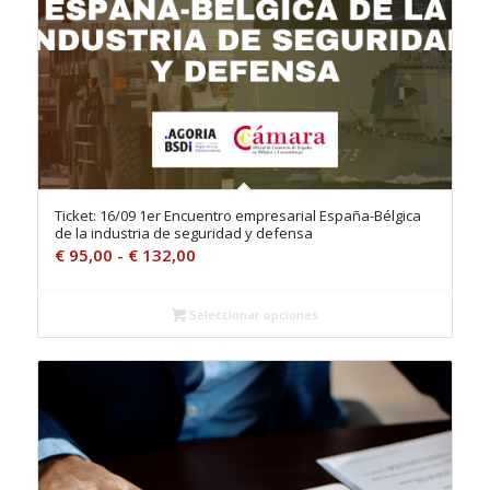
Ticket: 16/09 1er Encuentro empresarial España-Bélgica
de la industria de seguridad y defensa
Rango
€
95,00
-
€
132,00
de
precios:
Seleccionar opciones
desde
€ 95,00
hasta
€ 132,00