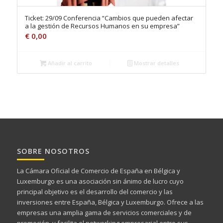
Ticket: 29/09 Conferencia “Cambios que pueden afectar
a la gestión de Recursos Humanos en su empresa”
€
0,00
Añadir al carrito
Mostrar detalles
SOBRE NOSOTROS
La Cámara Oficial de Comercio de España en Bélgica y
Luxemburgo es una asociación sin ánimo de lucro cuyo
principal objetivo es el desarrollo del comercio y las
inversiones entre España, Bélgica y Luxemburgo. Ofrece a las
empresas una amplia gama de servicios comerciales y de
promoción, y facilita el networking empresarial entre sus