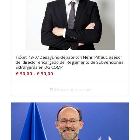
Ticket: 13/07 Desayuno-debate con Henri Piffaut, asesor
del director encargado del Reglamento de Subvenciones
Extranjeras en DG COMP
Rango
€
30,00
-
€
50,00
de
precios:
Seleccionar opciones
desde
€ 30,00
hasta
€ 50,00