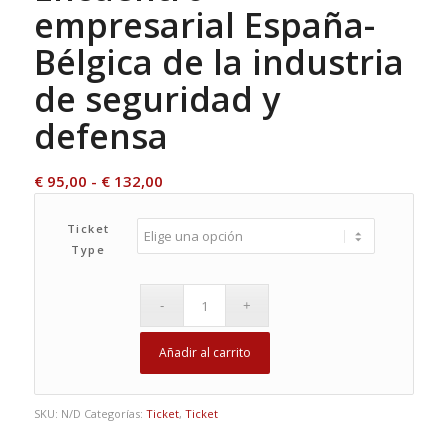
empresarial España-
Bélgica de la industria
de seguridad y
defensa
Rango
€
95,00
-
€
132,00
de
precios:
Ticket
Type
desde
€ 95,00
hasta
€ 132,00
Añadir al carrito
SKU:
N/D
Categorías:
Ticket
,
Ticket