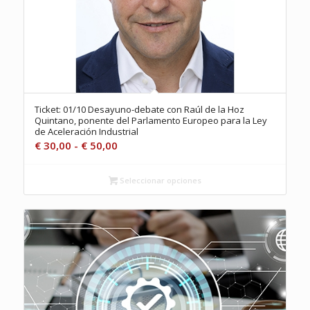
Ticket: 01/10 Desayuno-debate con Raúl de la Hoz
Quintano, ponente del Parlamento Europeo para la Ley
de Aceleración Industrial
Rango
€
30,00
-
€
50,00
de
precios:
Seleccionar opciones
desde
€ 30,00
hasta
€ 50,00