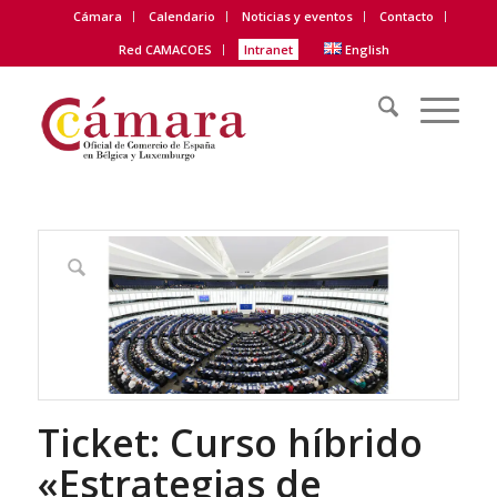
Cámara
Calendario
Noticias y eventos
Contacto
Red CAMACOES
Intranet
English
Ticket: Curso híbrido
«Estrategias de