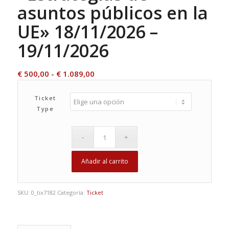
asuntos públicos en la
UE» 18/11/2026 –
19/11/2026
Rango
€
500,00
-
€
1.089,00
de
precios:
Ticket
Type
desde
€ 500,00
hasta
€ 1.089,00
Añadir al carrito
SKU:
0_tix7182
Categoría:
Ticket