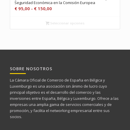
Seguridad Económica en la Comisión Europea
Rango
€
95,00
-
€
150,00
de
precios:
Seleccionar opciones
desde
€ 95,00
hasta
€ 150,00
SOBRE NOSOTROS
La Cámara Oficial de Comercio de España en Bélgica y
Luxemburgo es una asociación sin ánimo de lucro cuyo
principal objetivo es el desarrollo del comercio y las
inversiones entre España, Bélgica y Luxemburgo. Ofrece a las
empresas una amplia gama de servicios comerciales y de
promoción, y facilita el networking empresarial entre sus
socios.