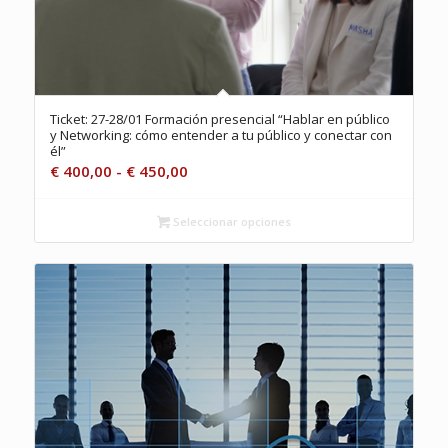
Ticket: 27-28/01 Formación presencial “Hablar en público
y Networking: cómo entender a tu público y conectar con
él”
Rango
€
400,00
-
€
450,00
de
precios:
Seleccionar opciones
desde
€ 400,00
hasta
€ 450,00