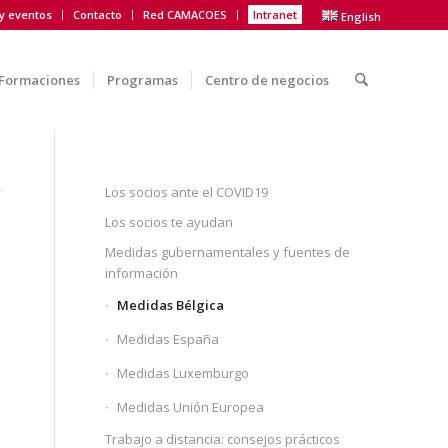
 y eventos
Contacto
Red CAMACOES
Intranet
English
Formaciones
Programas
Centro de negocios
Los socios ante el COVID19
Los socios te ayudan
Medidas gubernamentales y fuentes de
información
Medidas Bélgica
Medidas España
Medidas Luxemburgo
Medidas Unión Europea
Trabajo a distancia: consejos prácticos