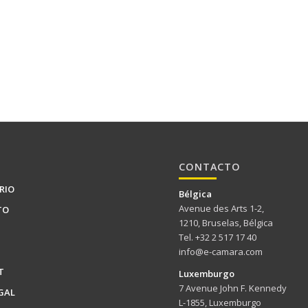
CONTACTO
RIO
Bélgica
Avenue des Arts 1-2,
TO
1210, Bruselas, Bélgica
Tel. +32 2 517 17 40
info@e-camara.com
T
Luxemburgo
7 Avenue John F. Kennedy
GAL
L-1855, Luxemburgo